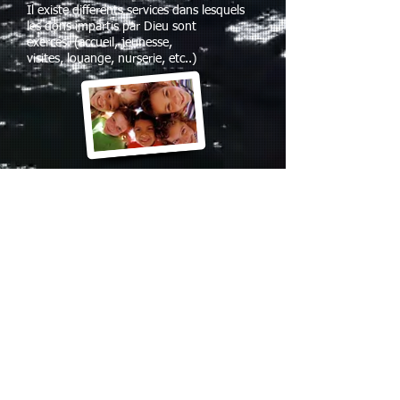
Il existe differents services dans lesquels
les dons impartis par Dieu sont
exercés. (accueil, jeunesse,
visites, louange, nurserie, etc..)
Musique
Suivant la vision de l'église, le groupe de
louange a pour objectif l'évangélisation
au travers, de composition, de concert,
d'échange inter-église, la production de
CD musicaux.