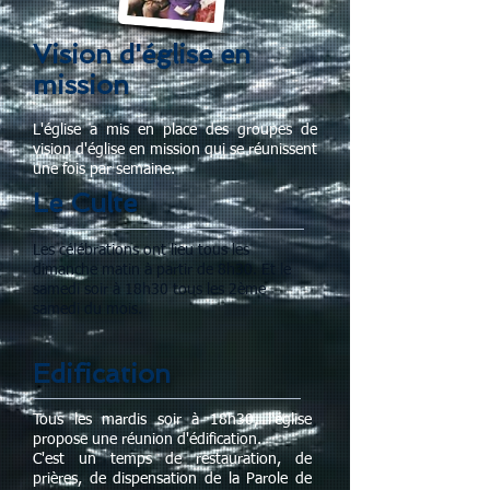
Vision d'église en
mission
L'église a mis en place des groupes de
vision d'église en mission qui se réunissent
une fois par semaine.
Le Culte
Les célébrations ont lieu tous les
dimanche matin à partir de 8h30. Et le
samedi soir à 18h30 tous les 2ème
samedi du mois.
Edification
Tous les mardis soir à 18h30, l'église
propose une réunion d'édification.
C'est un temps de restauration, de
prières, de dispensation de la Parole de