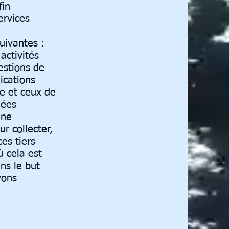
fin
ervices
uivantes :
activités
estions de
ications
le et ceux de
iées
une
ur collecter,
es tiers
ù cela est
ns le but
vons