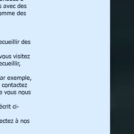
s avec des
 comme des
cueillir des
vous visitez
ueillir,
Par exemple,
s contactez
e vous nous
crit ci-
ectez à nos