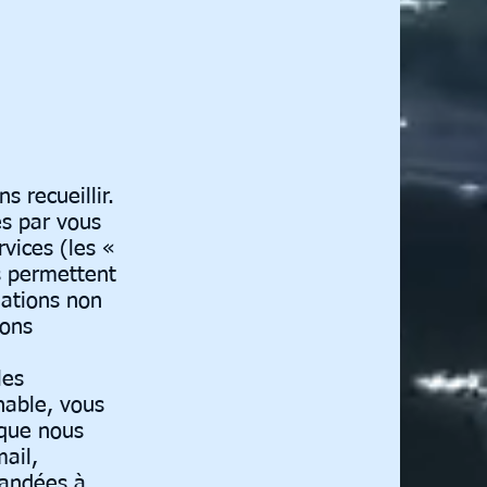
 recueillir.
es par vous
rvices (les «
s permettent
mations non
ions
les
nable, vous
 que nous
ail,
mandées à