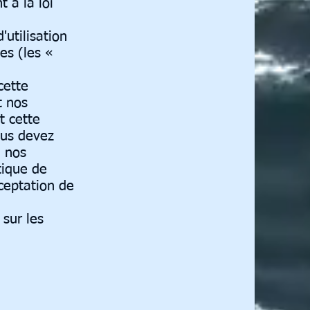
 à la loi
'utilisation
es (les «
cette
t nos
t cette
ous devez
e nos
tique de
cceptation de
 sur les