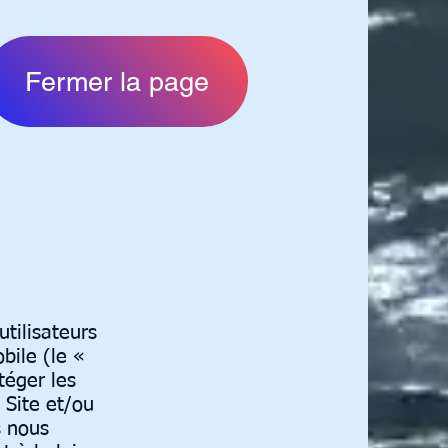
Fermer la page
tilisateurs
bile (le «
téger les
 Site et/ou
s nous