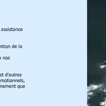
 assistance
ntion de la
u nos
et d'autres
omotionnels,
onnement que