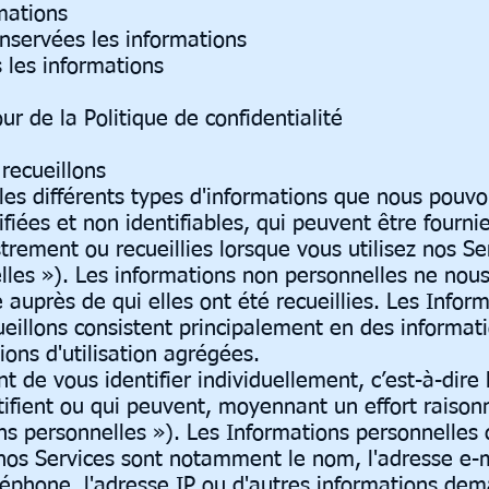
rmations
servées les informations
les informations
ur de la Politique de confidentialité
recueillons
es différents types d'informations que nous pouvons
fiées et non identifiables, qui peuvent être fourni
trement ou recueillies lorsque vous utilisez nos Se
lles »). Les informations non personnelles ne nou
e auprès de qui elles ont été recueillies. Les Infor
eillons consistent principalement en des informat
ons d'utilisation agrégées.
 de vous identifier individuellement, c’est-à-dire 
tifient ou qui peuvent, moyennant un effort raison
ions personnelles »). Les Informations personnelles
e nos Services sont notamment le nom, l'adresse e-m
léphone, l'adresse IP ou d'autres informations de